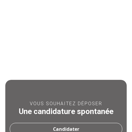
Ref :
26-041-03
PSYCHIATRE H/F – CDI
80% – DITEP
Type :
CDI
Catégorie :
Médical / Paramédical
VOIR L'OFFRE
VOUS SOUHAITEZ DÉPOSER
Une candidature spontanée
Candidater